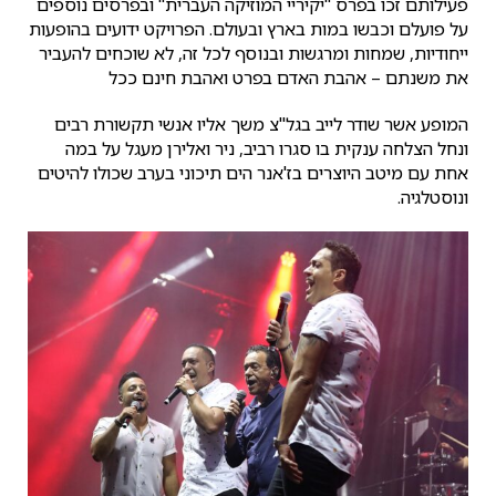
פעילותם זכו בפרס "יקיריי המוזיקה העברית" ובפרסים נוספים
על פועלם וכבשו במות בארץ ובעולם. הפרויקט ידועים בהופעות
ייחודיות, שמחות ומרגשות ובנוסף לכל זה, לא שוכחים להעביר
את משנתם – אהבת האדם בפרט ואהבת חינם ככל
המופע אשר שודר לייב בגל"צ משך אליו אנשי תקשורת רבים
ונחל הצלחה ענקית בו סגרו רביב, ניר ואלירן מעגל על במה
אחת עם מיטב היוצרים בז'אנר הים תיכוני בערב שכולו להיטים
ונוסטלגיה.