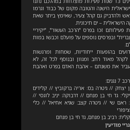
חדשה, מציינים 13 שנות פעילות מוצלחות במהלכם נתנו
שראלית הישנה והטובה מקום של כבוד וגרמו
אש ולהדביק גם קהל צעיר, שאימץ ביתר שאת
 הישראלית – ים תיכונית.
 פעילותם זכו בפרס "הרכב העשור", "יקיריי
ברית" ובפרסים נוספים על פועלם וכבשו במות
ם.
דועים בהופעות ייחודיות, שמחות ומרגשות
קהל מאוד רחב ומגוון ובנוסף לכל זה, לא
עביר את משנתם – אהבת האדם בפרט ואהבת
נגנים:
 יצחק // גיטרה בס: אריה ברקוביץ // קלידים
קלי: גד חי בן מנחם // דרבוקה: יניב לוגסי //
: ראם שי // גיטרה קצב: שגיא אחיאל // כלי
ציפורי
ית: רביב בן מנחם, גד חי בן מנחם
ריי מודיעין