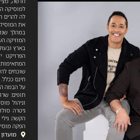
למוסיקה הי
לה להרים ר
את המוסיקה
במהלך שנות
המוזיקה הע
בארץ ובעול
הפרויקט י
המתאימות ל
שוכחים לה
חינם ככלל.
על הבמה הרכב 7 
תופים: שרון
וניהול מוסי
גיטרה סולו
הקשה: גילי 
הפקה מוסיקל
מועדון ג