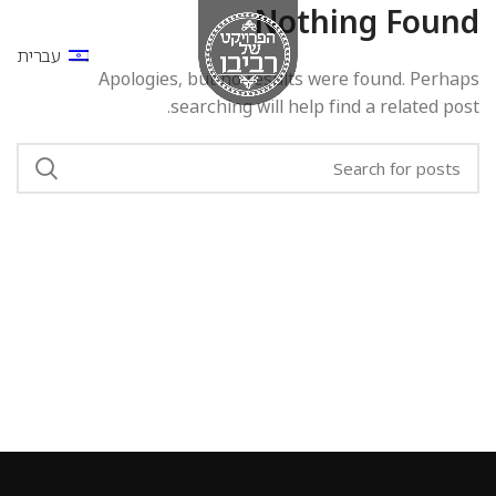
Nothing Found
עברית
Apologies, but no results were found. Perhaps
searching will help find a related post.