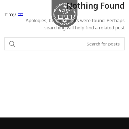
Nothing Found
עברית
Apologies, but no results were found. Perhaps
searching will help find a related post.