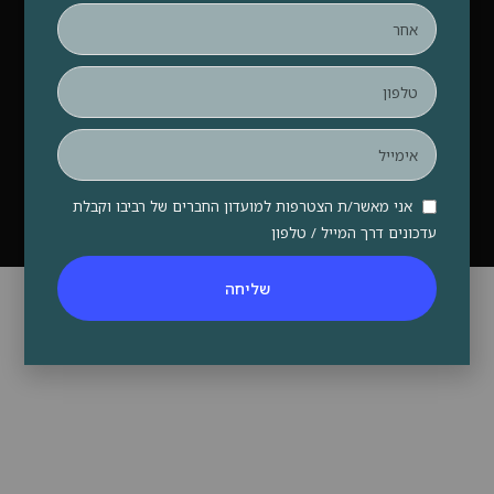
להזמנת מופעים – אירועים פרטיים, ועדי עובדים וכנסים –
סינגולד בע”מ:
050-5506505
|
info@revivoproject.com
עיצוב ובניית אתרים - סטודיו פרץ
אני מאשר/ת הצטרפות למועדון החברים של רביבו וקבלת
עדכונים דרך המייל / טלפון
שליחה