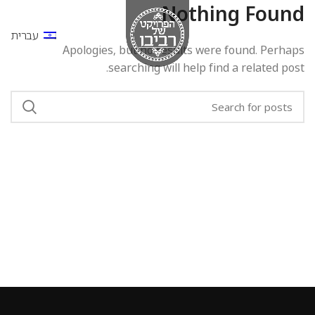
Nothing Found
עברית
Apologies, but no results were found. Perhaps
searching will help find a related post.