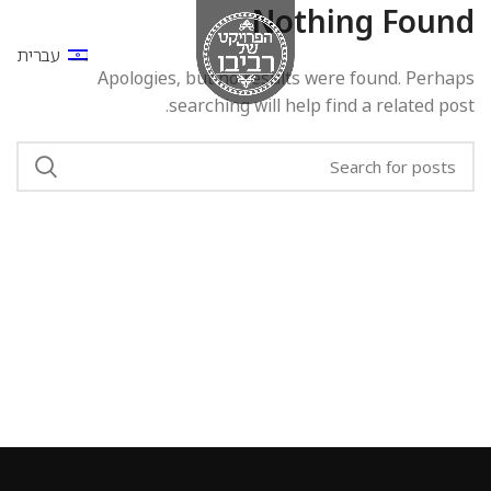
Nothing Found
עברית
Apologies, but no results were found. Perhaps
searching will help find a related post.