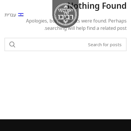
Nothing Found
עברית
Apologies, but no results were found. Perhaps
searching will help find a related post.