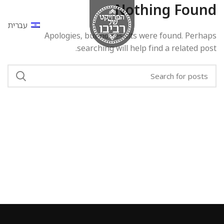
Nothing Found
עברית
Apologies, but no results were found. Perhaps
searching will help find a related post.