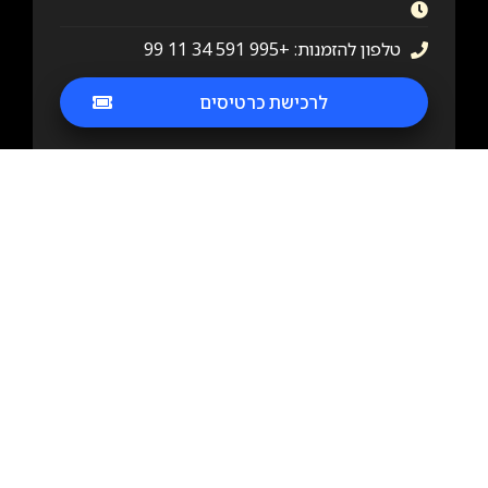
טלפון להזמנות: +995 591 34 11 99‏
לרכישת כרטיסים
revivo in batumi
|
revivo in france
|
revivo in mogador
|
the revivo project
|
revivo in paris
|
הופעה בפריז
|
הפרויקט בפריז
|
הפרויקט של רביבו בפריז
להזמנת מופעים – אירועים פרטיים, ועדי עובדים וכנסים –